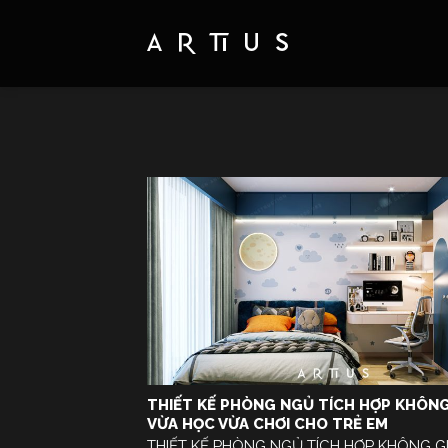
Skip
to
content
THIẾT KẾ PHÒNG NGỦ TÍCH HỢP KHÔNG
VỪA HỌC VỪA CHƠI CHO TRẺ EM
THIẾT KẾ PHÒNG NGỦ TÍCH HỢP KHÔNG G