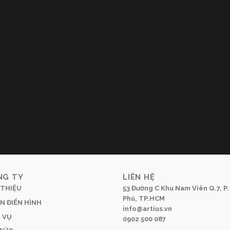
NG TY
LIÊN HỆ
 THIỆU
53 Đường C Khu Nam Viên Q.7, P.
Phú, TP.HCM
N ĐIỂN HÌNH
info@artius.vn
 VỤ
0902 500 087