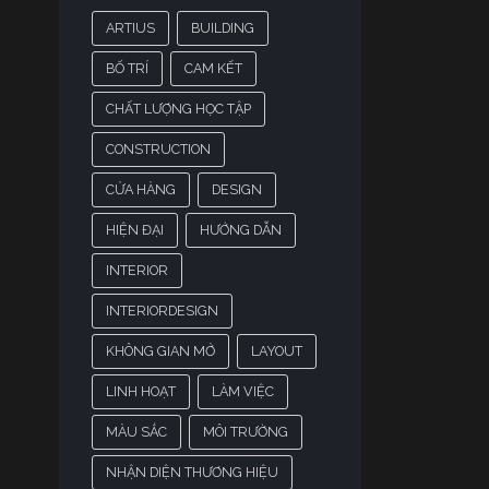
ARTIUS
BUILDING
BỐ TRÍ
CAM KẾT
CHẤT LƯỢNG HỌC TẬP
CONSTRUCTION
CỬA HÀNG
DESIGN
HIỆN ĐẠI
HƯỚNG DẪN
INTERIOR
INTERIORDESIGN
KHÔNG GIAN MỞ
LAYOUT
LINH HOẠT
LÀM VIỆC
MÀU SẮC
MÔI TRƯỜNG
NHẬN DIỆN THƯƠNG HIỆU