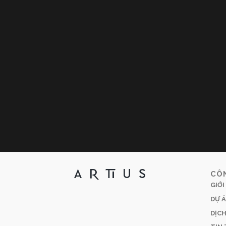
CÔ
GIỚI
DỰ Á
DỊCH