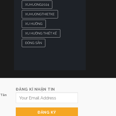
XUHUONG2024
XUHUONGTHIETKE
XU HƯỚNG
XU HƯỚNG THIẾT KẾ
ĐÓNG SẴN
ĐĂNG KÍ NHẬN TIN
 Tân