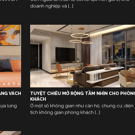
doanh nghiệp và [...]
ẰNG VÁCH
TUYỆT CHIÊU MỞ RỘNG TẦM NHÌN CHO PHÒN
KHÁCH
tựa lưng
Ở một số không gian như căn hộ, chung cư…diện
tích không gian phòng khách [...]