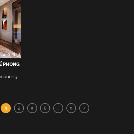
KẾ PHÒNG
hỉ dưỡng
3
4
5
6
…
9