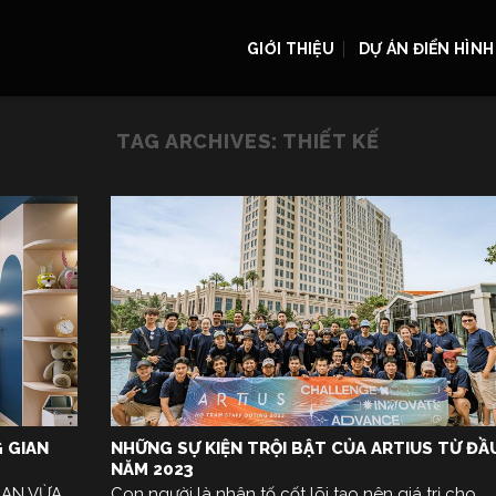
GIỚI THIỆU
DỰ ÁN ĐIỂN HÌNH
TAG ARCHIVES:
THIẾT KẾ
 GIAN
NHỮNG SỰ KIỆN TRỘI BẬT CỦA ARTIUS TỪ ĐẦ
NĂM 2023
IAN VỪA
Con người là nhân tố cốt lõi tạo nên giá trị cho