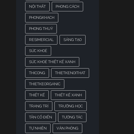
NỘI THẤT
PHONG CÁCH
PHONGKHACH
PHONG THUỶ
RESIMERCIAL
SÁNG TẠO
SỨC KHOẺ
SỨC KHOẺ THIẾT KẾ XANH
THICONG
THIETKENOITHAT
THIETKEORGANIC
THIẾT KẾ
THIẾT KẾ XANH
TRANG TRÍ
TRƯỜNG HỌC
TÂN CỔ ĐIỂN
TƯƠNG TÁC
TỰ NHIÊN
VĂN PHÒNG