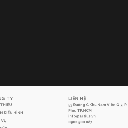
NG TY
LIÊN HỆ
 THIỆU
53 Đường C Khu Nam Viên Q.7, P.
Phú, TP.HCM
N ĐIỂN HÌNH
info@artius.vn
 VỤ
0902 500 087