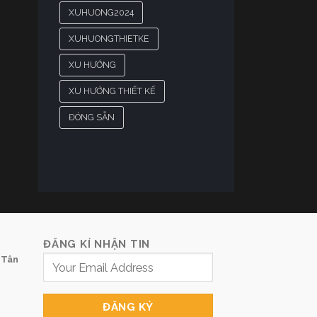
XUHUONG2024
XUHUONGTHIETKE
XU HƯỚNG
XU HƯỚNG THIẾT KẾ
ĐÓNG SẴN
ĐĂNG KÍ NHẬN TIN
 Tân