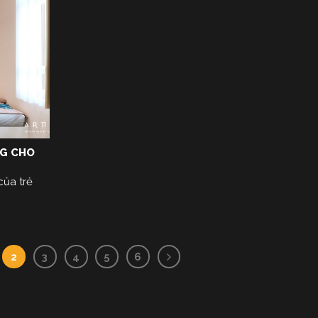
NG CHO
của trẻ
2
3
4
5
6