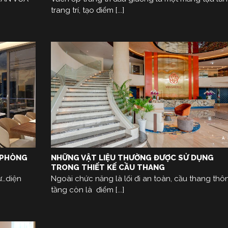
trang trí, tạo điểm [...]
 PHÒNG
NHỮNG VẬT LIỆU THƯỜNG ĐƯỢC SỬ DỤNG
TRONG THIẾT KẾ CẦU THANG
ư…diện
Ngoài chức năng là lối đi an toàn, cầu thang thô
tầng còn là điểm [...]