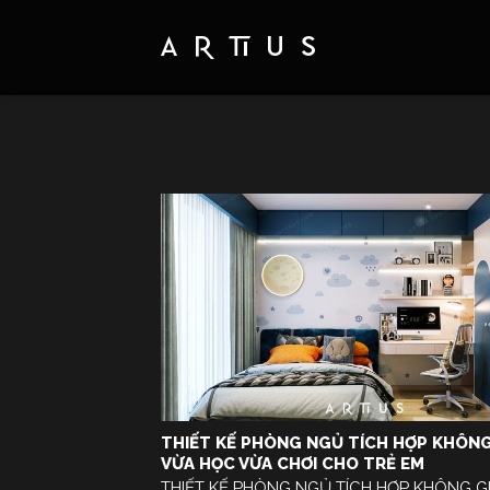
Skip
to
content
THIẾT KẾ PHÒNG NGỦ TÍCH HỢP KHÔNG
VỪA HỌC VỪA CHƠI CHO TRẺ EM
THIẾT KẾ PHÒNG NGỦ TÍCH HỢP KHÔNG G