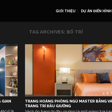
GIỚI THIỆU
DỰ ÁN ĐIỂN HÌNH
TAG ARCHIVES:
BỐ TRÍ
 GIAN
TRANG HOÀNG PHÒNG NGỦ MASTER BẰNG V
TRANG TRÍ ĐẦU GIƯỜNG
IAN VỪA
Vách ốp trang trí đầu giường là một mảng tựa lư