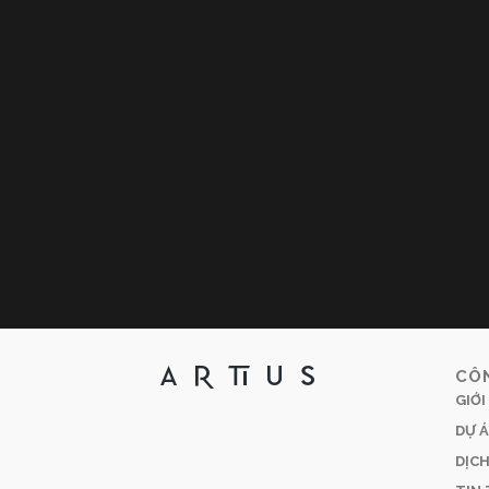
CÔ
GIỚI
DỰ Á
DỊCH