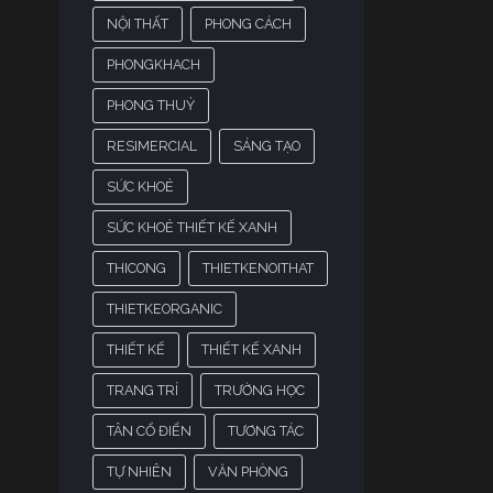
NỘI THẤT
PHONG CÁCH
PHONGKHACH
PHONG THUỶ
RESIMERCIAL
SÁNG TẠO
SỨC KHOẺ
SỨC KHOẺ THIẾT KẾ XANH
THICONG
THIETKENOITHAT
THIETKEORGANIC
THIẾT KẾ
THIẾT KẾ XANH
TRANG TRÍ
TRƯỜNG HỌC
TÂN CỔ ĐIỂN
TƯƠNG TÁC
TỰ NHIÊN
VĂN PHÒNG