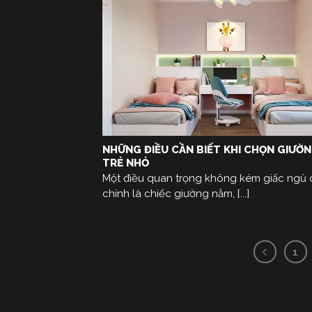
NHỮNG ĐIỀU CẦN BIẾT KHI CHỌN GIƯỜ
TRẺ NHỎ
Một điều quan trọng không kém giấc ngủ 
chính là chiếc giường nằm, [...]
1