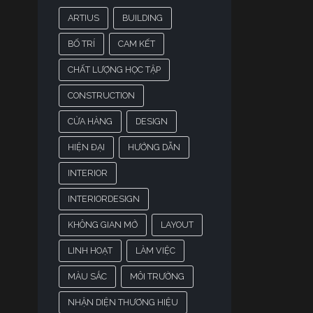
ARTIUS
BUILDING
BỐ TRÍ
CAM KẾT
CHẤT LƯỢNG HỌC TẬP
CONSTRUCTION
CỬA HÀNG
DESIGN
HIỆN ĐẠI
HƯỚNG DẪN
INTERIOR
INTERIORDESIGN
KHÔNG GIAN MỞ
LAYOUT
LINH HOẠT
LÀM VIỆC
MÀU SẮC
MÔI TRƯỜNG
NHẬN DIỆN THƯƠNG HIỆU