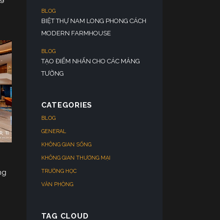
CATEGORIES
BLOG
GENERAL
KHÔNG GIAN SỐNG
KHÔNG GIAN THƯƠNG MẠI
TRƯỜNG HỌC
ng
VĂN PHÒNG
TAG CLOUD