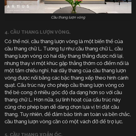
Cầu thang lượn vòng
4. CẦU THANG LƯỢN VÒNG.
Có thể nói, cầu thang lượn vòng là một biến thể của
cầu thang chữ L. Tương tự như cầu thang chữ L, cầu
thang lượn vòng có hai dãy thang thẳng được nối lại,
nhưng thay vì một khúc gập thẳng thớm có điểm nối là
một tấm chiếu nghỉ, hai dãy thang của cầu thang lượn
vòng được nối bằng các bậc thang xếp theo hình cánh
quạt. Cấu trúc này cho phép cầu thang lượn vòng có
thể bẻ cong ở nhiều góc độ đa dạng hơn so với cầu
thang chữ L. Hơn nữa, sự linh hoạt của cấu trúc này
cũng cho phép bạn dễ dàng chọn lựa vị trí đặt cầu
thang. Tuy nhiên, để đảm bảo tính an toàn và bền chắc,
cầu thang lượn vòng cần có một vách đỡ để trợ lực.
5. CẦU THANG XOẮN ỐC.