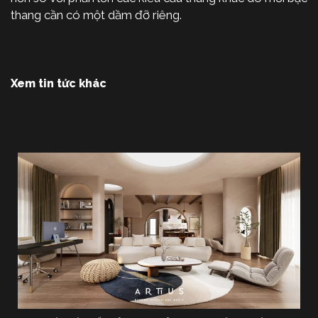
thang cần có một dầm đỡ riêng.
Xem tin tức khác