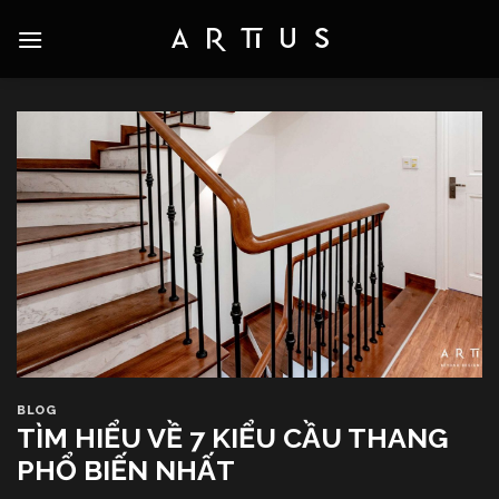
Skip
to
content
BLOG
TÌM HIỂU VỀ 7 KIỂU CẦU THANG
PHỔ BIẾN NHẤT