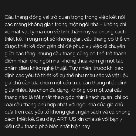
Cầu thang đóng vai trò quan trọng trong việc kết nối
các mảng không gian trong một ngôi nhà – không chỉ
về mặt vật lý mà còn về tính thẩm mỹ và phong cách
thiết kế. Trong một số không gian, cầu thang có thể chỉ
được thiết kế đơn giản chỉ để phục vụ việc di chuyển
giữa các tầng, nhưng cầu thang cũng có thể trở thành
điểm nhấn cho ngôi nhà, không thua kém gì một tác
phẩm điêu khắc nghệ thuật. Tuy nhiên, trước khi xác
định các yếu tố thiết kế cụ thể như màu sắc và vật liệu,
gia chủ cần lựa chọn một cấu trúc cầu thang nhất định
giữa nhiều lựa chọn đa dạng. Không có một loại cầu
thang nào là tốt nhất theo góc nhìn khách quan, chỉ có
loại cầu thang phù hợp nhất với ngôi nhà của gia chủ,
dựa trên các yếu tố không gian, ngân sách và cả phong
cách thiết kế. Sau đây, ARTIUS xin chia sẻ với bạn 7
kiểu cầu thang phổ biến nhất hiện nay.