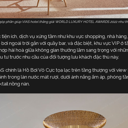
 góp phần giúp VIAS hotel thắng giải WORLD LUXURY HOTEL AWARDS 2022 như th
tiện ích, dịch vụ xứng tầm như khu vực shopping, nhà hàng,
i ngoài trời gắn với quầy bar, và đặc biệt, khu vực VIP ở tầ
t hợp hài hoà giữa không gian thưởng lãm sang trọng với nhữ
ầu tư trước nhu cầu của đối tượng lưu khách đặc thù này.
S chính là Hồ Bơi Vô Cực tọa lạc trên tầng thượng với view
nh trong làn nước mát rượi, dưới ánh nắng ấm áp, phóng t
tail nồng nàn.