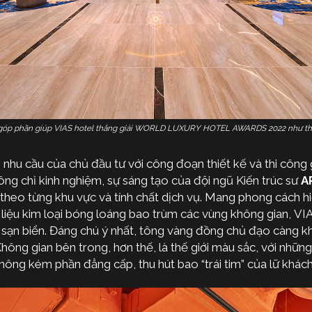
 góp phần giúp VIAS hotel thắng giải WORLD LUXURY HOTEL AWARDS 2022 như th
nhu cầu của chủ đầu tư với công đoạn thiết kế và thi công 
ông chỉ kinh nghiệm, sự sáng tạo của đội ngũ Kiến trúc sư
A
theo từng khu vực và tính chất dịch vụ. Mang phong cách hi
liệu kim loại bóng loáng bao trùm các vùng không gian, VIA
h sạn biển. Đáng chú ý nhất, tông vàng đồng chủ đạo càng k
ng gian bên trong, hơn thế, là thế giới màu sắc, với những
hông kém phần đẳng cấp, thu hút bao “trái tim” của lữ khách