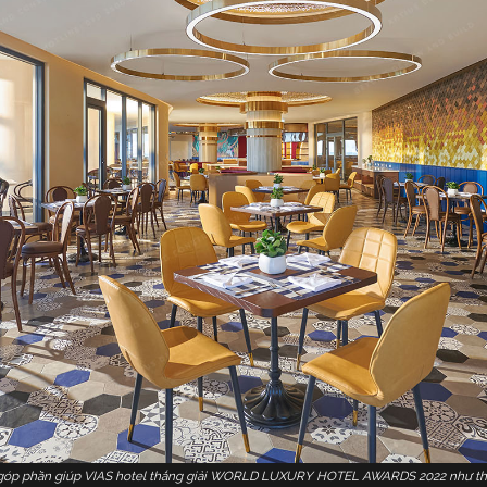
 góp phần giúp VIAS hotel thắng giải WORLD LUXURY HOTEL AWARDS 2022 như th