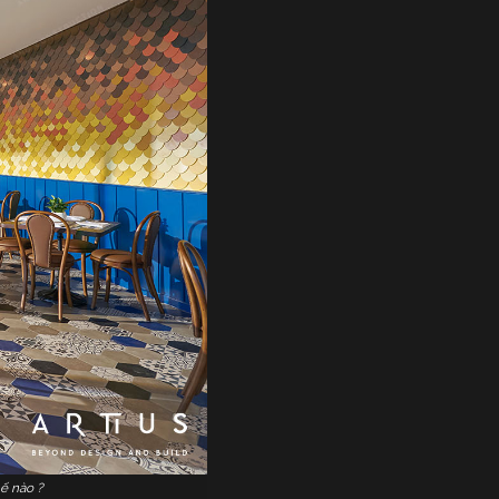
ế nào ?