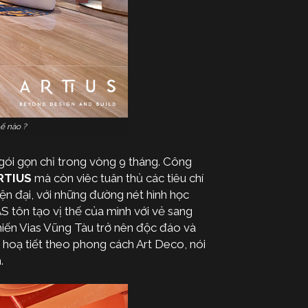
ế nào ?
gói gọn chỉ trong vòng 9 tháng. Công
RTIUS
mà còn viêc tuân thủ các tiêu chí
ện đại, với những đường nét hình học
S tôn tạo vị thế của mình với vẻ sang
hiến Vias Vũng Tàu trở nên độc đáo và
 hoạ tiết theo phong cách Art Deco, nói
.