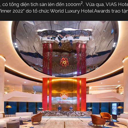
2
, có tổng diện tích sàn lên đến 1000m
. Vừa qua, VIAS Hote
inner 2022” do tổ chức World Luxury Hotel Awards trao tặn